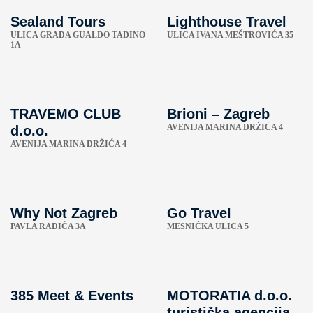
Sealand Tours
Lighthouse Travel
ULICA GRADA GUALDO TADINO
ULICA IVANA MEŠTROVIĆA 35
1A
TRAVEMO CLUB
Brioni – Zagreb
AVENIJA MARINA DRŽIĆA 4
d.o.o.
AVENIJA MARINA DRŽIĆA 4
Why Not Zagreb
Go Travel
PAVLA RADIĆA 3A
MESNIČKA ULICA 5
385 Meet & Events
MOTORATIA d.o.o.
turistička agencija