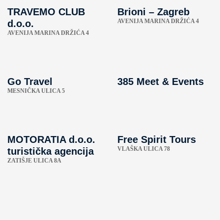
TRAVEMO CLUB
Brioni – Zagreb
AVENIJA MARINA DRŽIĆA 4
d.o.o.
AVENIJA MARINA DRŽIĆA 4
Go Travel
385 Meet & Events
MESNIČKA ULICA 5
MOTORATIA d.o.o.
Free Spirit Tours
VLAŠKA ULICA 78
turistička agencija
ZATIŠJE ULICA 8A