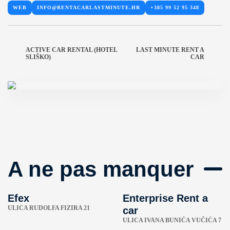
WEB
INFO@RENTACARLASTMINUTE.HR
+385 99 52 95 348
ACTIVE CAR RENTAL (HOTEL
LAST MINUTE RENT A
SLIŠKO)
CAR
A ne pas manquer
Efex
Enterprise Rent a
ULICA RUDOLFA FIZIRA 21
car
ULICA IVANA BUNIĆA VUČIĆA 7