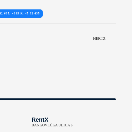
62 635; +385 91 45 62 635
HERTZ
RentX
DANKOVEČKA ULICA 6