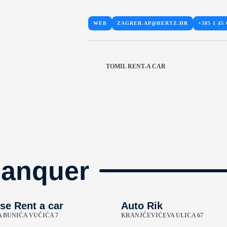
WEB
ZAGREB.AP@HERTZ.HR
+385 1 45 
TOMIL RENT-A CAR
manquer
se Rent a car
Auto Rik
A BUNIĆA VUČIĆA 7
KRANJČEVIĆEVA ULICA 67