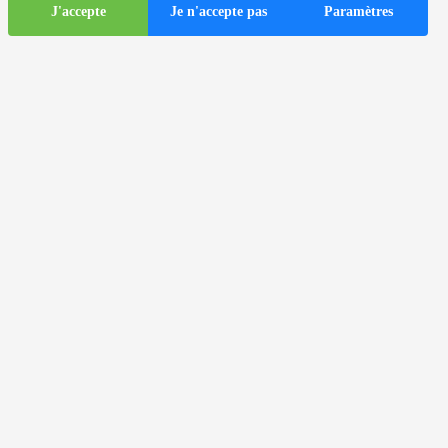
J'accepte
Je n'accepte pas
Paramètres
Informations
touristiques
ds
Autocars dans la ville de Zagreb
Informations utiles
Centres d'information touristique
Agences de voyages