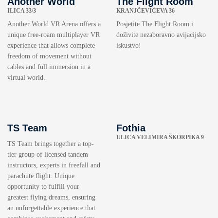
Another World
The Flight Room
ILICA 33/3
KRANJČEVIĆEVA 36
Another World VR Arena offers a
Posjetite The Flight Room i
unique free-roam multiplayer VR
doživite nezaboravno avijacijsko
experience that allows complete
iskustvo!
freedom of movement without
cables and full immersion in a
virtual world.
TS Team
Fothia
ULICA VELIMIRA ŠKORPIKA 9
TS Team brings together a top-
tier group of licensed tandem
instructors, experts in freefall and
parachute flight. Unique
opportunity to fulfill your
greatest flying dreams, ensuring
an unforgettable experience that