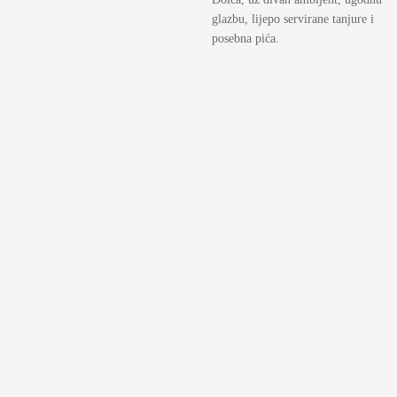
glazbu, lijepo servirane tanjure i
posebna pića.