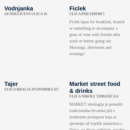
Vodnjanka
Ficlek
GUNDULIĆEVA ULICA 16
ULICA POD ZIDOM 5
Ficlek tapas for breakfast, brunch
or something to accompany a
glass of wine with friends after
work or before going out.
Mornings, afternoons and
evenings!
Tajer
Market street food
ULICA KRALJA ZVONIMIRA 117
& drinks
ULICA NIKOLE TOMAŠIĆA 6
MARKET ideologija je ponuditi
tradicionalna hrvatska jela s
modernim pristupom koja se
spremaju od svježih namirnica s
Dolca, uz divan ambijent, ugodnu