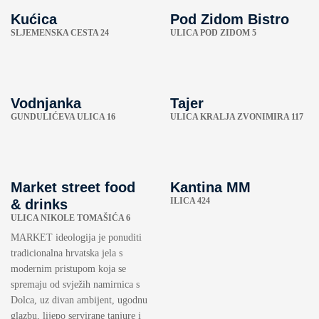
Kućica
Pod Zidom Bistro
SLJEMENSKA CESTA 24
ULICA POD ZIDOM 5
Vodnjanka
Tajer
GUNDULIĆEVA ULICA 16
ULICA KRALJA ZVONIMIRA 117
Market street food
Kantina MM
ILICA 424
& drinks
ULICA NIKOLE TOMAŠIĆA 6
MARKET ideologija je ponuditi
tradicionalna hrvatska jela s
modernim pristupom koja se
spremaju od svježih namirnica s
Dolca, uz divan ambijent, ugodnu
glazbu, lijepo servirane tanjure i