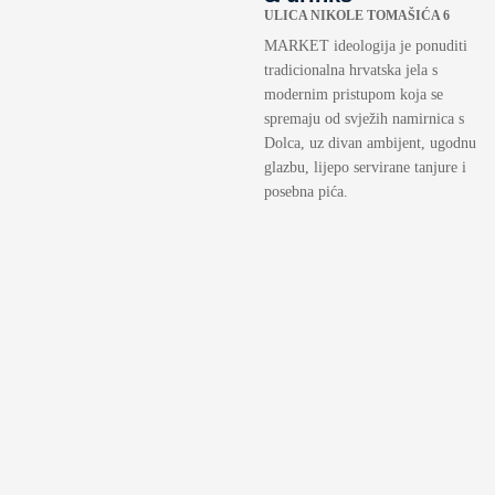
ULICA NIKOLE TOMAŠIĆA 6
MARKET ideologija je ponuditi
tradicionalna hrvatska jela s
modernim pristupom koja se
spremaju od svježih namirnica s
Dolca, uz divan ambijent, ugodnu
glazbu, lijepo servirane tanjure i
posebna pića.