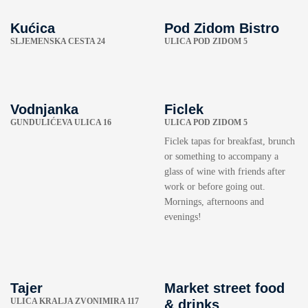
Kućica
Pod Zidom Bistro
SLJEMENSKA CESTA 24
ULICA POD ZIDOM 5
Vodnjanka
Ficlek
GUNDULIĆEVA ULICA 16
ULICA POD ZIDOM 5
Ficlek tapas for breakfast, brunch
or something to accompany a
glass of wine with friends after
work or before going out.
Mornings, afternoons and
evenings!
Tajer
Market street food
ULICA KRALJA ZVONIMIRA 117
& drinks