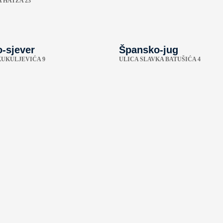
 HATZA 23
-sjever
Špansko-jug
KUKULJEVIĆA 9
ULICA SLAVKA BATUŠIĆA 4