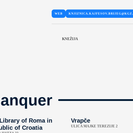
WEB
KNJIZNICA.KAJFESOV.BRIJEG@KGZ
KNEŽIJA
manquer
 Library of Roma in
Vrapče
ULICA MAJKE TEREZIJE 2
blic of Croatia