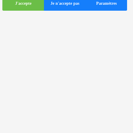
J'accepte
Je n'accepte pas
Paramètres
Informations
touristiques
ds
Autocars dans la ville de Zagreb
Informations utiles
Centres d'information touristique
Agences de voyages