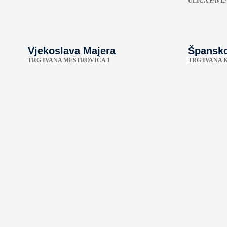
ULICA PAVLA
Vjekoslava Majera
Špansko
TRG IVANA MEŠTROVIĆA 1
TRG IVANA 