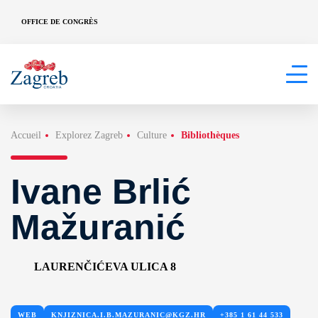
OFFICE DE CONGRÈS
Accueil
Explorez Zagreb
Culture
Bibliothèques
Ivane Brlić
Mažuranić
LAURENČIĆEVA ULICA 8
WEB
KNJIZNICA.I.B.MAZURANIC@KGZ.HR
+385 1 61 44 533