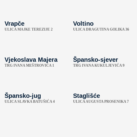
Vrapče
Voltino
ULICA MAJKE TEREZIJE 2
ULICA DRAGUTINA GOLIKA 36
Vjekoslava Majera
Špansko-sjever
TRG IVANA MEŠTROVIĆA 1
TRG IVANA KUKULJEVIĆA 9
Špansko-jug
Staglišće
ULICA SLAVKA BATUŠIĆA 4
ULICA AUGUSTA PROSENIKA 7