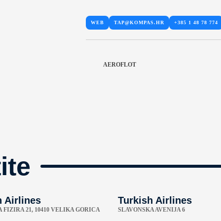
WEB
TAP@KOMPAS.HR
+385 1 48 78 774
AEROFLOT
ite
 Airlines
Turkish Airlines
 FIZIRA 21, 10410 VELIKA GORICA
SLAVONSKA AVENIJA 6