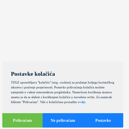
Postavke kolačića
TZGZ upotrebljava "kolačiće" (eng. cookies) za pružanje boljega korisničkog
iskustva i praćenje posjećenosti. Postavke prihvaćanja kolačića možete
namjestiti u vašem internetskom pregledniku. Nastavkom korištenja stranice
smatra se da se slažete s korištenjem kolačića u navedene svrhe. Za nastavak
kliknite "Prihvaćam". Više o kolačićima pronađite
ovdje
.
Prihvaćam
Ne prihvaćam
Postavke