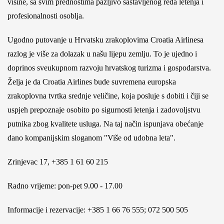
visine, sa svim prednostima pažljivo sastavljenog reda letenja i
profesionalnosti osoblja.
Ugodno putovanje u Hrvatsku zrakoplovima Croatia Airlinesa
razlog je više za dolazak u našu lijepu zemlju. To je ujedno i
doprinos sveukupnom razvoju hrvatskog turizma i gospodarstva.
Želja je da Croatia Airlines bude suvremena europska
zrakoplovna tvrtka srednje veličine, koja posluje s dobiti i čiji se
uspjeh prepoznaje osobito po sigurnosti letenja i zadovoljstvu
putnika zbog kvalitete usluga. Na taj način ispunjava obećanje
dano kompanijskim sloganom "Više od udobna leta".
Zrinjevac 17, +385 1 61 60 215
Radno vrijeme: pon-pet 9.00 - 17.00
Informacije i rezervacije: +385 1 66 76 555; 072 500 505