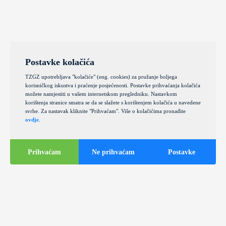
Postavke kolačića
TZGZ upotrebljava "kolačiće" (eng. cookies) za pružanje boljega
korisničkog iskustva i praćenje posjećenosti. Postavke prihvaćanja kolačića
možete namjestiti u vašem internetskom pregledniku. Nastavkom
korištenja stranice smatra se da se slažete s korištenjem kolačića u navedene
svrhe. Za nastavak kliknite "Prihvaćam". Više o kolačićima pronađite
ovdje
.
Prihvaćam
Ne prihvaćam
Postavke