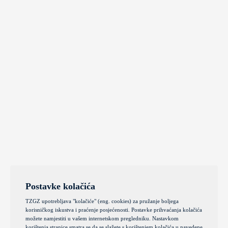
Postavke kolačića
TZGZ upotrebljava "kolačiće" (eng. cookies) za pružanje boljega
korisničkog iskustva i praćenje posjećenosti. Postavke prihvaćanja kolačića
možete namjestiti u vašem internetskom pregledniku. Nastavkom
korištenja stranice smatra se da se slažete s korištenjem kolačića u navedene