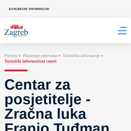
KONGRESNE INFORMACIJE
Početna
Planiranje putovanja
Turističke informacije
Turistički informativni centri
Centar za
posjetitelje -
Zračna luka
Franjo Tuđman