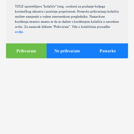
TZGZ upotrebljava "kolačiće" (eng. cookies) za pružanje boljega
korisničkog iskustva i praćenje posjećenosti. Postavke prihvaćanja kolačića
možete namjestiti u vašem internetskom pregledniku. Nastavkom
korištenja stranice smatra se da se slažete s korištenjem kolačića u navedene
svrhe. Za nastavak kliknite "Prihvaćam". Više o kolačićima pronađite
ovdje
.
Prihvaćam
Ne prihvaćam
Postavke