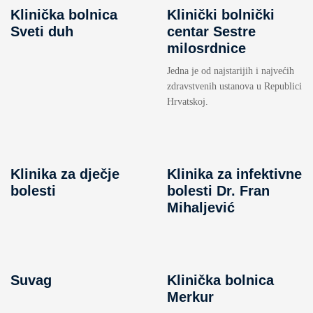
Klinička bolnica
Klinički bolnički
Sveti duh
centar Sestre
milosrdnice
Jedna je od najstarijih i najvećih
zdravstvenih ustanova u Republici
Hrvatskoj.
Klinika za dječje
Klinika za infektivne
bolesti
bolesti Dr. Fran
Mihaljević
Suvag
Klinička bolnica
Merkur