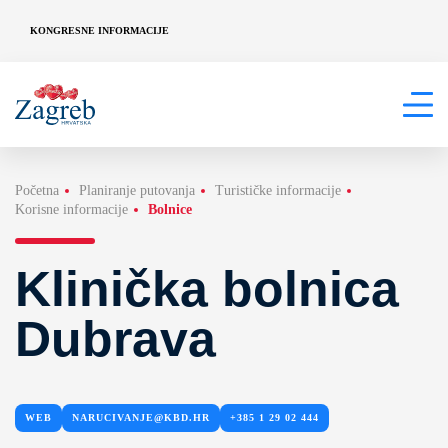
KONGRESNE INFORMACIJE
Početna
Planiranje putovanja
Turističke informacije
Korisne informacije
Bolnice
Klinička bolnica
Dubrava
WEB
NARUCIVANJE@KBD.HR
+385 1 29 02 444