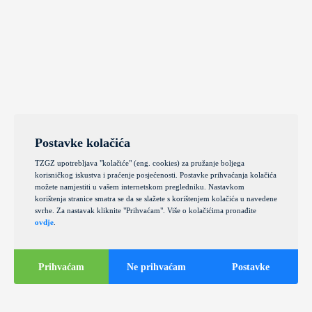
Postavke kolačića
TZGZ upotrebljava "kolačiće" (eng. cookies) za pružanje boljega
korisničkog iskustva i praćenje posjećenosti. Postavke prihvaćanja kolačića
možete namjestiti u vašem internetskom pregledniku. Nastavkom
korištenja stranice smatra se da se slažete s korištenjem kolačića u navedene
svrhe. Za nastavak kliknite "Prihvaćam". Više o kolačićima pronađite
ovdje
.
Prihvaćam
Ne prihvaćam
Postavke