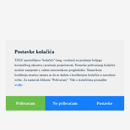
Postavke kolačića
TZGZ upotrebljava "kolačiće" (eng. cookies) za pružanje boljega
korisničkog iskustva i praćenje posjećenosti. Postavke prihvaćanja kolačića
možete namjestiti u vašem internetskom pregledniku. Nastavkom
korištenja stranice smatra se da se slažete s korištenjem kolačića u navedene
svrhe. Za nastavak kliknite "Prihvaćam". Više o kolačićima pronađite
ovdje
.
Prihvaćam
Ne prihvaćam
Postavke