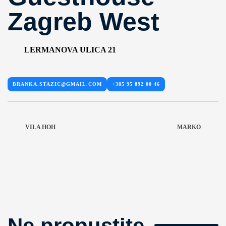
Zagreb West
LERMANOVA ULICA 21
BRANKA.STAZIC@GMAIL.COM
+385 95 892 00 46
VILA HOH
MARKO
Ne propustite