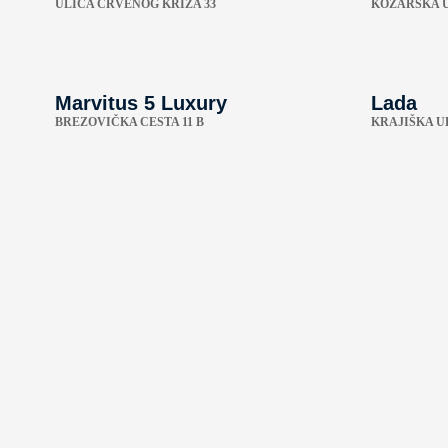
ULICA CRVENOG KRIŽA 33
KOŽARSKA U
Marvitus 5 Luxury
Lada
BREZOVIČKA CESTA 11 B
KRAJIŠKA UL