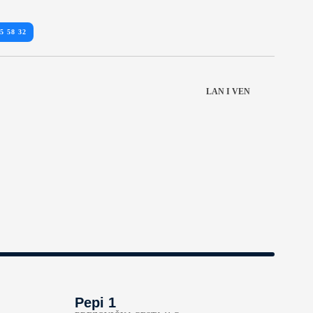
5 58 32
LAN I VEN
Pepi 1