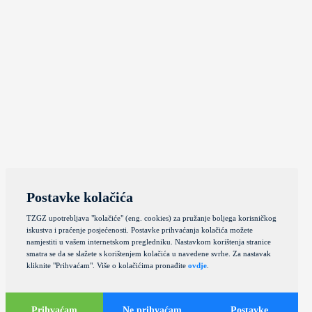
Postavke kolačića
TZGZ upotrebljava "kolačiće" (eng. cookies) za pružanje boljega korisničkog
iskustva i praćenje posjećenosti. Postavke prihvaćanja kolačića možete
namjestiti u vašem internetskom pregledniku. Nastavkom korištenja stranice
smatra se da se slažete s korištenjem kolačića u navedene svrhe. Za nastavak
kliknite "Prihvaćam". Više o kolačićima pronađite
ovdje
.
Prihvaćam
Ne prihvaćam
Postavke