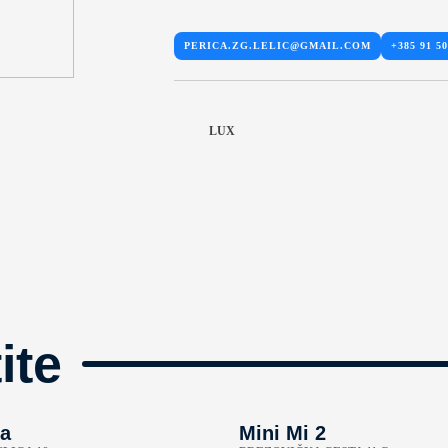
PERICA.ZG.LELIC@GMAIL.COM
+385 91 50
LUX
ite
a
Mini Mi 2