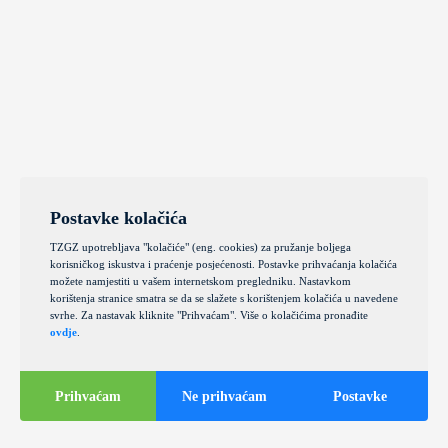
Postavke kolačića
TZGZ upotrebljava "kolačiće" (eng. cookies) za pružanje boljega
korisničkog iskustva i praćenje posjećenosti. Postavke prihvaćanja kolačića
možete namjestiti u vašem internetskom pregledniku. Nastavkom
korištenja stranice smatra se da se slažete s korištenjem kolačića u navedene
svrhe. Za nastavak kliknite "Prihvaćam". Više o kolačićima pronađite
ovdje
.
Prihvaćam
Ne prihvaćam
Postavke