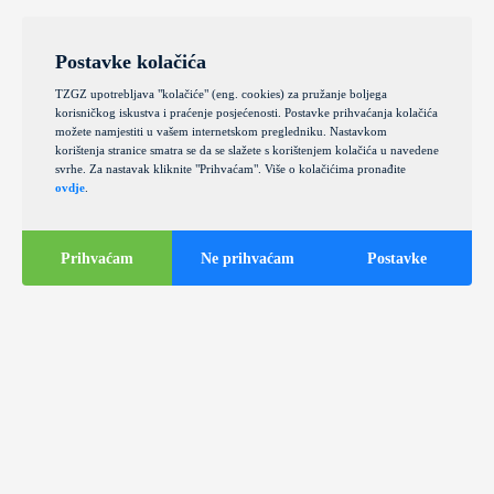
Postavke kolačića
TZGZ upotrebljava "kolačiće" (eng. cookies) za pružanje boljega
korisničkog iskustva i praćenje posjećenosti. Postavke prihvaćanja kolačića
možete namjestiti u vašem internetskom pregledniku. Nastavkom
korištenja stranice smatra se da se slažete s korištenjem kolačića u navedene
svrhe. Za nastavak kliknite "Prihvaćam". Više o kolačićima pronađite
ovdje
.
Prihvaćam
Ne prihvaćam
Postavke