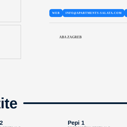
WEB
INFO@APARTMENTS-SALATA.COM
ABA ZAGREB
ite
 2
Pepi 1