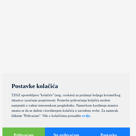
Postavke kolačića
TZGZ upotrebljava "kolačiće" (eng. cookies) za pružanje boljega korisničkog
iskustva i praćenje posjećenosti. Postavke prihvaćanja kolačića možete
namjestiti u vašem internetskom pregledniku. Nastavkom korištenja stranice
smatra se da se slažete s korištenjem kolačića u navedene svrhe. Za nastavak
kliknite "Prihvaćam". Više o kolačićima pronađite
ovdje
.
Prihvaćam
Ne prihvaćam
Postavke