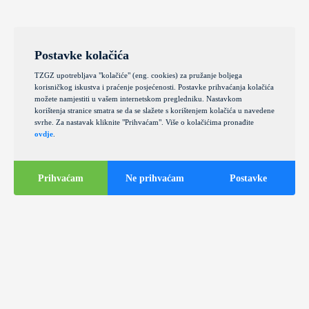
Postavke kolačića
TZGZ upotrebljava "kolačiće" (eng. cookies) za pružanje boljega
korisničkog iskustva i praćenje posjećenosti. Postavke prihvaćanja kolačića
možete namjestiti u vašem internetskom pregledniku. Nastavkom
korištenja stranice smatra se da se slažete s korištenjem kolačića u navedene
svrhe. Za nastavak kliknite "Prihvaćam". Više o kolačićima pronađite
ovdje
.
Prihvaćam
Ne prihvaćam
Postavke