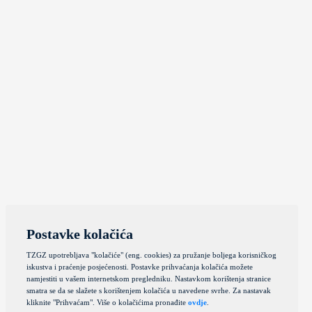
Postavke kolačića
TZGZ upotrebljava "kolačiće" (eng. cookies) za pružanje boljega korisničkog
iskustva i praćenje posjećenosti. Postavke prihvaćanja kolačića možete
namjestiti u vašem internetskom pregledniku. Nastavkom korištenja stranice
smatra se da se slažete s korištenjem kolačića u navedene svrhe. Za nastavak
kliknite "Prihvaćam". Više o kolačićima pronađite
ovdje
.