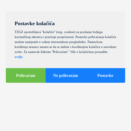
Postavke kolačića
TZGZ upotrebljava "kolačiće" (eng. cookies) za pružanje boljega
korisničkog iskustva i praćenje posjećenosti. Postavke prihvaćanja kolačića
možete namjestiti u vašem internetskom pregledniku. Nastavkom
korištenja stranice smatra se da se slažete s korištenjem kolačića u navedene
svrhe. Za nastavak kliknite "Prihvaćam". Više o kolačićima pronađite
ovdje
.
Prihvaćam
Ne prihvaćam
Postavke