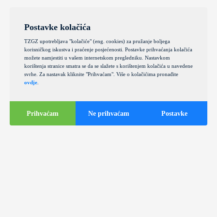
Postavke kolačića
TZGZ upotrebljava "kolačiće" (eng. cookies) za pružanje boljega
korisničkog iskustva i praćenje posjećenosti. Postavke prihvaćanja kolačića
možete namjestiti u vašem internetskom pregledniku. Nastavkom
korištenja stranice smatra se da se slažete s korištenjem kolačića u navedene
svrhe. Za nastavak kliknite "Prihvaćam". Više o kolačićima pronađite
ovdje
.
Prihvaćam
Ne prihvaćam
Postavke