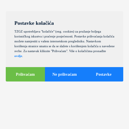
Postavke kolačića
TZGZ upotrebljava "kolačiće" (eng. cookies) za pružanje boljega
korisničkog iskustva i praćenje posjećenosti. Postavke prihvaćanja kolačića
možete namjestiti u vašem internetskom pregledniku. Nastavkom
korištenja stranice smatra se da se slažete s korištenjem kolačića u navedene
svrhe. Za nastavak kliknite "Prihvaćam". Više o kolačićima pronađite
ovdje
.
Prihvaćam
Ne prihvaćam
Postavke