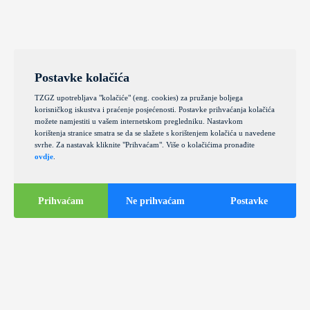
Postavke kolačića
TZGZ upotrebljava "kolačiće" (eng. cookies) za pružanje boljega
korisničkog iskustva i praćenje posjećenosti. Postavke prihvaćanja kolačića
možete namjestiti u vašem internetskom pregledniku. Nastavkom
korištenja stranice smatra se da se slažete s korištenjem kolačića u navedene
svrhe. Za nastavak kliknite "Prihvaćam". Više o kolačićima pronađite
ovdje
.
Prihvaćam
Ne prihvaćam
Postavke