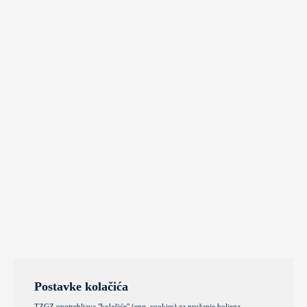
Postavke kolačića
TZGZ upotrebljava "kolačiće" (eng. cookies) za pružanje boljega