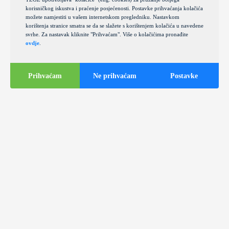
korisničkog iskustva i praćenje posjećenosti. Postavke prihvaćanja kolačića
možete namjestiti u vašem internetskom pregledniku. Nastavkom
korištenja stranice smatra se da se slažete s korištenjem kolačića u navedene
svrhe. Za nastavak kliknite "Prihvaćam". Više o kolačićima pronađite
ovdje
.
Prihvaćam
Ne prihvaćam
Postavke