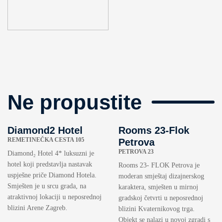
Ne propustite
Diamond2 Hotel
Rooms 23-Flok
REMETINEČKA CESTA 105
Petrova
PETROVA 23
Diamond₂ Hotel 4* luksuzni je
hotel koji predstavlja nastavak
Rooms 23- FLOK Petrova je
uspješne priče Diamond Hotela.
moderan smještaj dizajnerskog
Smješten je u srcu grada, na
karaktera, smješten u mirnoj
atraktivnoj lokaciji u neposrednoj
gradskoj četvrti u neposrednoj
blizini Arene Zagreb.
blizini Kvaternikovog trga.
Objekt se nalazi u novoj zgradi s