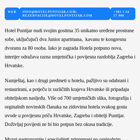
WEB
INFO@HOTELPUNTIJAR.COM;
+385 1 64
REZERVACIJE@HOTELPUNTIJAR.COM
57 900
Hotel Puntijar nudi svojim gostima 35 unikatno uređene prostrane
sobe, uključujući dva Junior apartmana, kavanu te kongresnu
dvoranu za 80 osoba. Iako je zagrada Hotela potpuno nova,
interijer odražava razna umjetnička i povijesna razdoblja Zagreba i
Hrvatske.
Namještaj, kao i drugi predmeti u hotelu, pažljivo su odabrani i
restaurirani, a potječu iz različitih krajeva Hrvatske ili pripadaju
obiteljskom nasljeđu. Više od 700 umjetničkih slika, fotografija i
orginalnih novinskih članaka na zidovima hotela svakog gosta
uvode u povijesnu priču Hrvatske, Zagreba i obitelji Puntijar.
Doživljaj povijesti ne bi bio potpun bez okusa tradicije.
Muzej gastronomije i specijaliteti pripremani po orginalnim