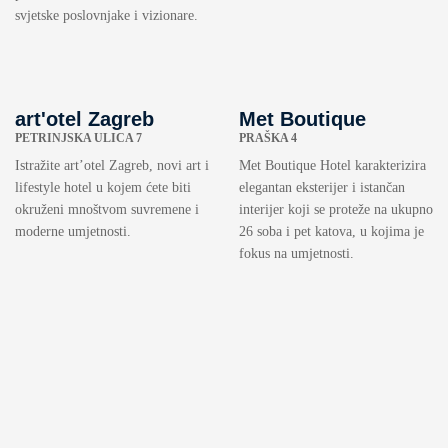
svjetske poslovnjake i vizionare.
art'otel Zagreb
Met Boutique
PETRINJSKA ULICA 7
PRAŠKA 4
Istražite art’otel Zagreb, novi art i
Met Boutique Hotel karakterizira
lifestyle hotel u kojem ćete biti
elegantan eksterijer i istančan
okruženi mnoštvom suvremene i
interijer koji se proteže na ukupno
moderne umjetnosti.
26 soba i pet katova, u kojima je
fokus na umjetnosti.