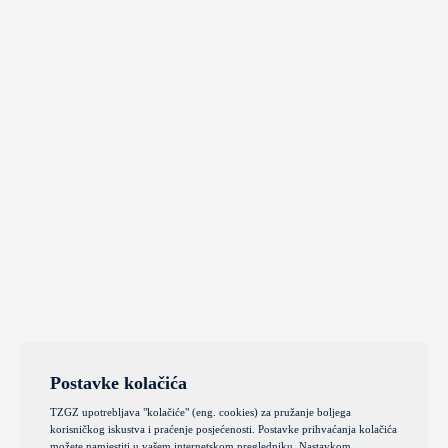
Postavke kolačića
TZGZ upotrebljava "kolačiće" (eng. cookies) za pružanje boljega
korisničkog iskustva i praćenje posjećenosti. Postavke prihvaćanja kolačića
možete namjestiti u vašem internetskom pregledniku. Nastavkom