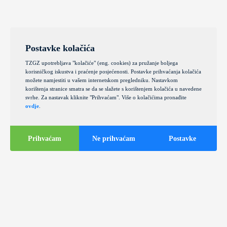
Postavke kolačića
TZGZ upotrebljava "kolačiće" (eng. cookies) za pružanje boljega
korisničkog iskustva i praćenje posjećenosti. Postavke prihvaćanja kolačića
možete namjestiti u vašem internetskom pregledniku. Nastavkom
korištenja stranice smatra se da se slažete s korištenjem kolačića u navedene
svrhe. Za nastavak kliknite "Prihvaćam". Više o kolačićima pronađite
ovdje
.
Prihvaćam
Ne prihvaćam
Postavke