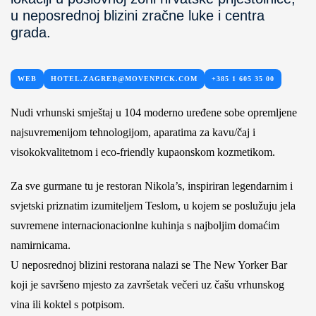
u neposrednoj blizini zračne luke i centra
grada.
WEB
HOTEL.ZAGREB@MOVENPICK.COM
+385 1 605 35 00
Nudi vrhunski smještaj u 104 moderno uređene sobe opremljene
najsuvremenijom tehnologijom, aparatima za kavu/čaj i
visokokvalitetnom i eco-friendly kupaonskom kozmetikom.
Za sve gurmane tu je restoran Nikola’s, inspiriran legendarnim i
svjetski priznatim izumiteljem Teslom, u kojem se poslužuju jela
suvremene internacionacionlne kuhinja s najboljim domaćim
namirnicama.
U neposrednoj blizini restorana nalazi se The New Yorker Bar
koji je savršeno mjesto za završetak večeri uz čašu vrhunskog
vina ili koktel s potpisom.