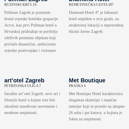
BUZINSKI KRČI 3A
REMETINEČKA CESTA 107
Pullman Zagreb je premium
Diamond Hotel 4* je luksuzni
brend svjetske hotelske grupacije
hotel smješten u srcu grada, na
Accor, kao prvi Pullman hotel u
atraktivnoj lokaciji u neposrednoj
Hrvatskoj pridružuje se portfelju
blizini Arene Zagreb.
održivih premium objekata koji
privlače dinamične, ambiciozne
svjetske poslovnjake i vizionare.
art'otel Zagreb
Met Boutique
PETRINJSKA ULICA 7
PRAŠKA 4
Istražite art’otel Zagreb, novi art i
Met Boutique Hotel karakterizira
lifestyle hotel u kojem ćete biti
elegantan eksterijer i istančan
okruženi mnoštvom suvremene i
interijer koji se proteže na ukupno
moderne umjetnosti.
26 soba i pet katova, u kojima je
fokus na umjetnosti.