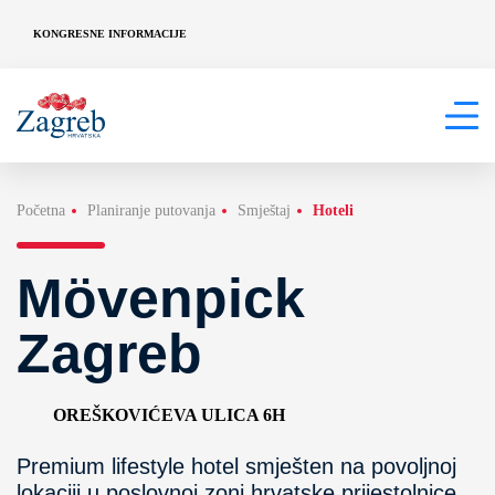
KONGRESNE INFORMACIJE
Početna
Planiranje putovanja
Smještaj
Hoteli
Mövenpick
Zagreb
OREŠKOVIĆEVA ULICA 6H
Premium lifestyle hotel smješten na povoljnoj
lokaciji u poslovnoj zoni hrvatske prijestolnice,