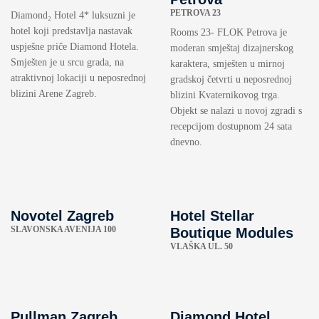
PETROVA 23
Diamond₂ Hotel 4* luksuzni je
hotel koji predstavlja nastavak
Rooms 23- FLOK Petrova je
uspješne priče Diamond Hotela.
moderan smještaj dizajnerskog
Smješten je u srcu grada, na
karaktera, smješten u mirnoj
atraktivnoj lokaciji u neposrednoj
gradskoj četvrti u neposrednoj
blizini Arene Zagreb.
blizini Kvaternikovog trga.
Objekt se nalazi u novoj zgradi s
recepcijom dostupnom 24 sata
dnevno.
Novotel Zagreb
Hotel Stellar
SLAVONSKA AVENIJA 100
Boutique Modules
VLAŠKA UL. 50
Pullman Zagreb
Diamond Hotel