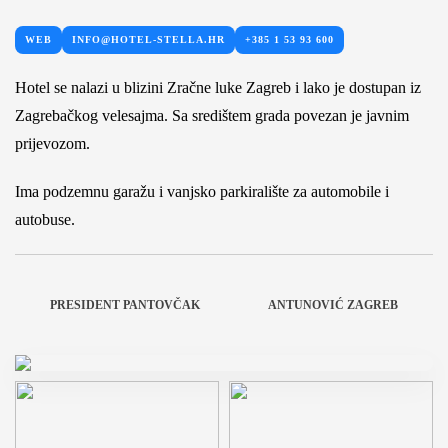
WEB
INFO@HOTEL-STELLA.HR
+385 1 53 93 600
Hotel se nalazi u blizini Zračne luke Zagreb i lako je dostupan iz
Zagrebačkog velesajma. Sa središtem grada povezan je javnim
prijevozom.
Ima podzemnu garažu i vanjsko parkiralište za automobile i
autobuse.
PRESIDENT PANTOVČAK
ANTUNOVIĆ ZAGREB