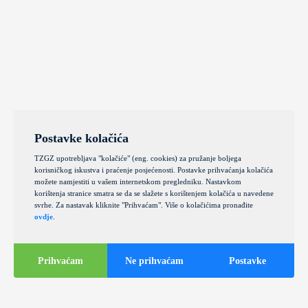
Postavke kolačića
TZGZ upotrebljava "kolačiće" (eng. cookies) za pružanje boljega
korisničkog iskustva i praćenje posjećenosti. Postavke prihvaćanja kolačića
možete namjestiti u vašem internetskom pregledniku. Nastavkom
korištenja stranice smatra se da se slažete s korištenjem kolačića u navedene
svrhe. Za nastavak kliknite "Prihvaćam". Više o kolačićima pronađite
ovdje
.
Prihvaćam
Ne prihvaćam
Postavke