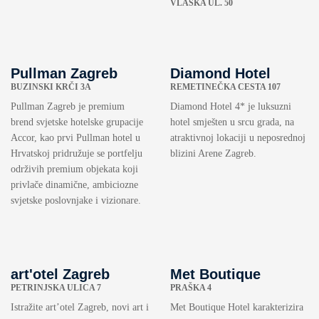
VLAŠKA UL. 50
Pullman Zagreb
Diamond Hotel
BUZINSKI KRČI 3A
REMETINEČKA CESTA 107
Pullman Zagreb je premium
Diamond Hotel 4* je luksuzni
brend svjetske hotelske grupacije
hotel smješten u srcu grada, na
Accor, kao prvi Pullman hotel u
atraktivnoj lokaciji u neposrednoj
Hrvatskoj pridružuje se portfelju
blizini Arene Zagreb.
održivih premium objekata koji
privlače dinamične, ambiciozne
svjetske poslovnjake i vizionare.
art'otel Zagreb
Met Boutique
PETRINJSKA ULICA 7
PRAŠKA 4
Istražite art’otel Zagreb, novi art i
Met Boutique Hotel karakterizira