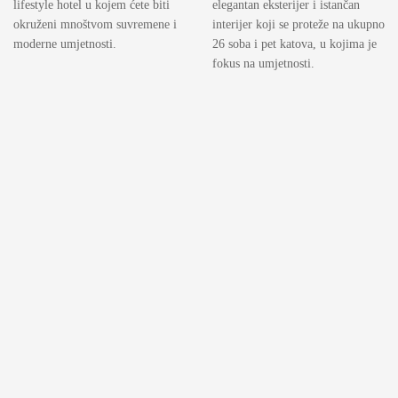
lifestyle hotel u kojem ćete biti
elegantan eksterijer i istančan
okruženi mnoštvom suvremene i
interijer koji se proteže na ukupno
moderne umjetnosti.
26 soba i pet katova, u kojima je
fokus na umjetnosti.