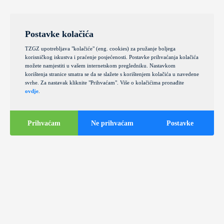
Postavke kolačića
TZGZ upotrebljava "kolačiće" (eng. cookies) za pružanje boljega
korisničkog iskustva i praćenje posjećenosti. Postavke prihvaćanja kolačića
možete namjestiti u vašem internetskom pregledniku. Nastavkom
korištenja stranice smatra se da se slažete s korištenjem kolačića u navedene
svrhe. Za nastavak kliknite "Prihvaćam". Više o kolačićima pronađite
ovdje
.
Prihvaćam
Ne prihvaćam
Postavke