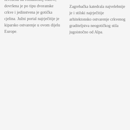
dovršena je po tipu dvoranske
Zagrebačka katedrala najvelebnije
crkve i jedinstvena je gotička
je i stilski najrječitije
cjelina. Južni portal najrječitije je
arhitektonsko ostvarenje crkvenog
kiparsko ostvarenje u ovom dijelu
graditeljstva neogotičkog stila
Europe.
jugoistočno od Alpa.