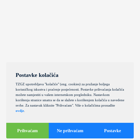
Postavke kolačića
TZGZ upotrebljava "kolačiće" (eng. cookies) za pružanje boljega
korisničkog iskustva i praćenje posjećenosti. Postavke prihvaćanja kolačića
možete namjestiti u vašem internetskom pregledniku. Nastavkom
korištenja stranice smatra se da se slažete s korištenjem kolačića u navedene
svrhe. Za nastavak kliknite "Prihvaćam". Više o kolačićima pronađite
ovdje
.
Prihvaćam
Ne prihvaćam
Postavke