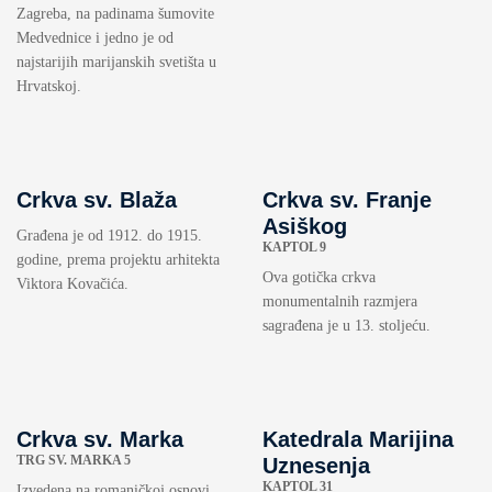
Zagreba, na padinama šumovite
Medvednice i jedno je od
najstarijih marijanskih svetišta u
Hrvatskoj.
Crkva sv. Blaža
Crkva sv. Franje
Asiškog
Građena je od 1912. do 1915.
KAPTOL 9
godine, prema projektu arhitekta
Ova gotička crkva
Viktora Kovačića.
monumentalnih razmjera
sagrađena je u 13. stoljeću.
Crkva sv. Marka
Katedrala Marijina
TRG SV. MARKA 5
Uznesenja
KAPTOL 31
Izvedena na romaničkoj osnovi,