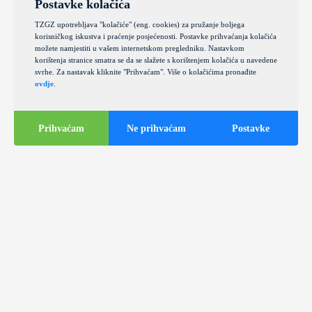
Postavke kolačića
TZGZ upotrebljava "kolačiće" (eng. cookies) za pružanje boljega
korisničkog iskustva i praćenje posjećenosti. Postavke prihvaćanja kolačića
možete namjestiti u vašem internetskom pregledniku. Nastavkom
korištenja stranice smatra se da se slažete s korištenjem kolačića u navedene
svrhe. Za nastavak kliknite "Prihvaćam". Više o kolačićima pronađite
ovdje
.
Prihvaćam
Ne prihvaćam
Postavke