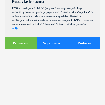
Postavke kolačića
TZGZ upotrebljava "kolačiće" (eng. cookies) za pružanje boljega
korisničkog iskustva i praćenje posjećenosti. Postavke prihvaćanja kolačića
možete namjestiti u vašem internetskom pregledniku. Nastavkom
korištenja stranice smatra se da se slažete s korištenjem kolačića u navedene
svrhe. Za nastavak kliknite "Prihvaćam". Više o kolačićima pronađite
ovdje
.
Prihvaćam
Ne prihvaćam
Postavke