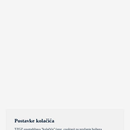
Postavke kolačića
TZGZ upotrebljava "kolačiće" (eng. cookies) za pružanje boljega