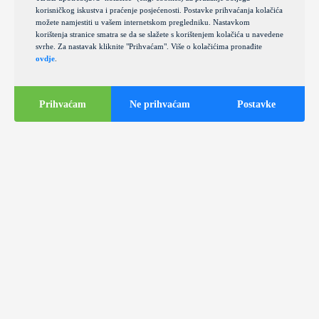
korisničkog iskustva i praćenje posjećenosti. Postavke prihvaćanja kolačića
možete namjestiti u vašem internetskom pregledniku. Nastavkom
korištenja stranice smatra se da se slažete s korištenjem kolačića u navedene
svrhe. Za nastavak kliknite "Prihvaćam". Više o kolačićima pronađite
ovdje
.
Prihvaćam
Ne prihvaćam
Postavke