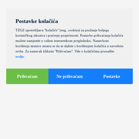
Postavke kolačića
TZGZ upotrebljava "kolačiće" (eng. cookies) za pružanje boljega
korisničkog iskustva i praćenje posjećenosti. Postavke prihvaćanja kolačića
možete namjestiti u vašem internetskom pregledniku. Nastavkom
korištenja stranice smatra se da se slažete s korištenjem kolačića u navedene
svrhe. Za nastavak kliknite "Prihvaćam". Više o kolačićima pronađite
ovdje
.
Prihvaćam
Ne prihvaćam
Postavke