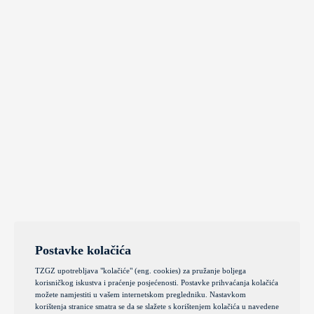
Postavke kolačića
TZGZ upotrebljava "kolačiće" (eng. cookies) za pružanje boljega
korisničkog iskustva i praćenje posjećenosti. Postavke prihvaćanja kolačića
možete namjestiti u vašem internetskom pregledniku. Nastavkom
korištenja stranice smatra se da se slažete s korištenjem kolačića u navedene