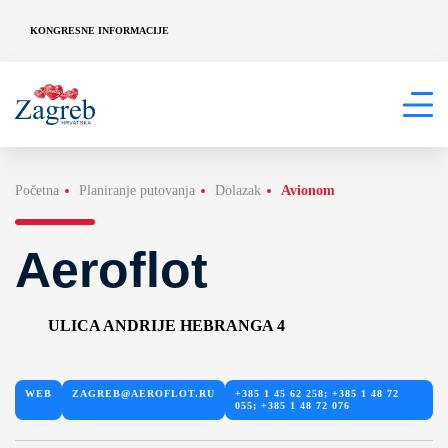
KONGRESNE INFORMACIJE
Početna
Planiranje putovanja
Dolazak
Avionom
Aeroflot
ULICA ANDRIJE HEBRANGA 4
WEB
ZAGREB@AEROFLOT.RU
+385 1 45 62 258; +385 1 48 72
055; +385 1 48 72 076