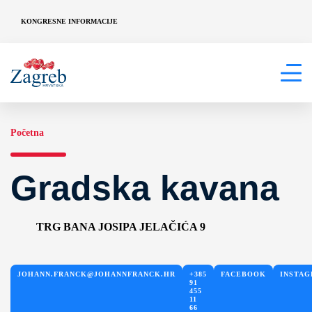
KONGRESNE INFORMACIJE
Početna
Gradska kavana
TRG BANA JOSIPA JELAČIĆA 9
JOHANN.FRANCK@JOHANNFRANCK.HR
+385
FACEBOOK
INSTA
91
455
11
66