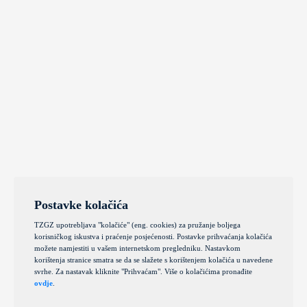
Postavke kolačića
TZGZ upotrebljava "kolačiće" (eng. cookies) za pružanje boljega
korisničkog iskustva i praćenje posjećenosti. Postavke prihvaćanja kolačića
možete namjestiti u vašem internetskom pregledniku. Nastavkom
korištenja stranice smatra se da se slažete s korištenjem kolačića u navedene
svrhe. Za nastavak kliknite "Prihvaćam". Više o kolačićima pronađite
ovdje
.