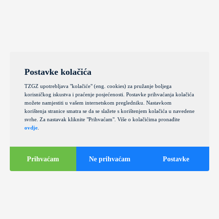
Postavke kolačića
TZGZ upotrebljava "kolačiće" (eng. cookies) za pružanje boljega
korisničkog iskustva i praćenje posjećenosti. Postavke prihvaćanja kolačića
možete namjestiti u vašem internetskom pregledniku. Nastavkom
korištenja stranice smatra se da se slažete s korištenjem kolačića u navedene
svrhe. Za nastavak kliknite "Prihvaćam". Više o kolačićima pronađite
ovdje
.
Prihvaćam
Ne prihvaćam
Postavke