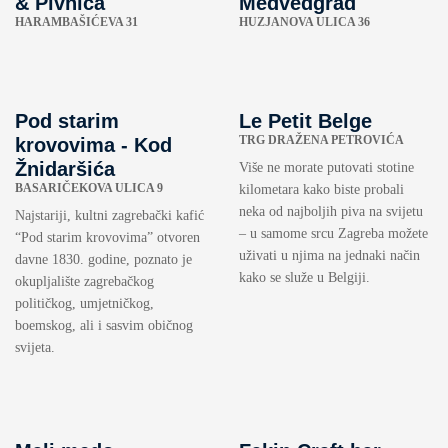
& Pivnica
Medvedgrad
HARAMBAŠIĆEVA 31
HUZJANOVA ULICA 36
Pod starim
Le Petit Belge
TRG DRAŽENA PETROVIĆA
krovovima - Kod
Žnidaršića
Više ne morate putovati stotine
BASARIČEKOVA ULICA 9
kilometara kako biste probali
neka od najboljih piva na svijetu
Najstariji, kultni zagrebački kafić
– u samome srcu Zagreba možete
“Pod starim krovovima” otvoren
uživati u njima na jednaki način
davne 1830. godine, poznato je
kako se služe u Belgiji.
okupljalište zagrebačkog
političkog, umjetničkog,
boemskog, ali i sasvim običnog
svijeta.