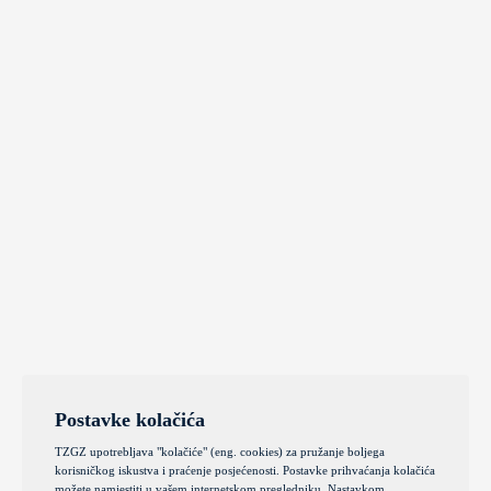
Postavke kolačića
TZGZ upotrebljava "kolačiće" (eng. cookies) za pružanje boljega
korisničkog iskustva i praćenje posjećenosti. Postavke prihvaćanja kolačića
možete namjestiti u vašem internetskom pregledniku. Nastavkom