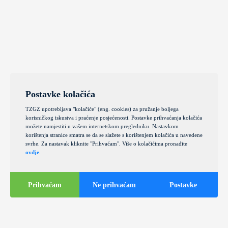
Postavke kolačića
TZGZ upotrebljava "kolačiće" (eng. cookies) za pružanje boljega
korisničkog iskustva i praćenje posjećenosti. Postavke prihvaćanja kolačića
možete namjestiti u vašem internetskom pregledniku. Nastavkom
korištenja stranice smatra se da se slažete s korištenjem kolačića u navedene
svrhe. Za nastavak kliknite "Prihvaćam". Više o kolačićima pronađite
ovdje
.
Prihvaćam
Ne prihvaćam
Postavke