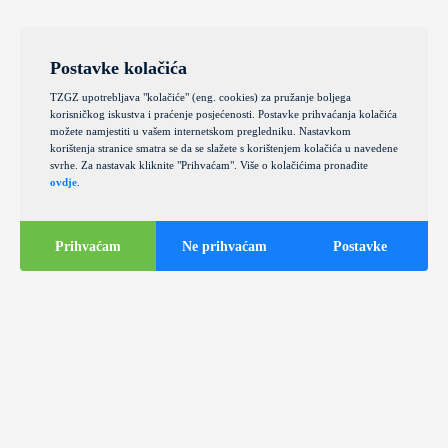
Postavke kolačića
TZGZ upotrebljava "kolačiće" (eng. cookies) za pružanje boljega
korisničkog iskustva i praćenje posjećenosti. Postavke prihvaćanja kolačića
možete namjestiti u vašem internetskom pregledniku. Nastavkom
korištenja stranice smatra se da se slažete s korištenjem kolačića u navedene
svrhe. Za nastavak kliknite "Prihvaćam". Više o kolačićima pronađite
ovdje
.
Prihvaćam
Ne prihvaćam
Postavke