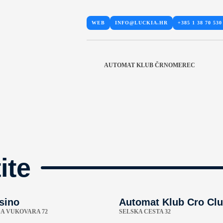
WEB
INFO@LUCKIA.HR
+385 1 38 70 530
AUTOMAT KLUB ČRNOMEREC
ite
sino
Automat Klub Cro Cl
A VUKOVARA 72
SELSKA CESTA 32