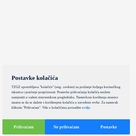
Postavke kolačića
TZGZ upotrebljava "kolačiće" (eng. cookies) za pružanje boljega korisničkog
iskustva i praćenje posjećenosti. Postavke prihvaćanja kolačića možete
namjestiti u vašem internetskom pregledniku. Nastavkom korištenja stranice
smatra se da se slažete s korištenjem kolačića u navedene svrhe. Za nastavak
kliknite "Prihvaćam". Više o kolačićima pronađite
ovdje
.
Prihvaćam
Ne prihvaćam
Postavke