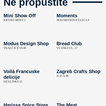
Ne propustite
Mini Show Off
Moments
KRVAVI MOST 2
MASARYKOVA ULICA 9
Modus Design Shop
Bread Club
TKALČIĆEVA 48
VLAŠKA UL. 27
Voilà Francuske
Zagreb Crafts Shop
ILICA 49
delicije
OZALJSKA 13
Harissa Spice Store
The Meat