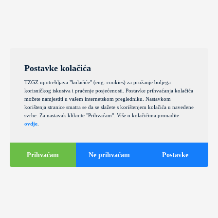
Postavke kolačića
TZGZ upotrebljava "kolačiće" (eng. cookies) za pružanje boljega
korisničkog iskustva i praćenje posjećenosti. Postavke prihvaćanja kolačića
možete namjestiti u vašem internetskom pregledniku. Nastavkom
korištenja stranice smatra se da se slažete s korištenjem kolačića u navedene
svrhe. Za nastavak kliknite "Prihvaćam". Više o kolačićima pronađite
ovdje
.
Prihvaćam
Ne prihvaćam
Postavke