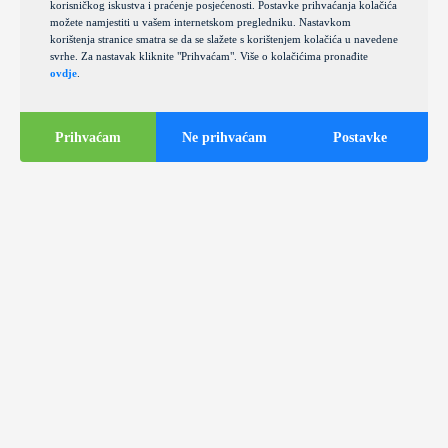
korisničkog iskustva i praćenje posjećenosti. Postavke prihvaćanja kolačića
možete namjestiti u vašem internetskom pregledniku. Nastavkom
korištenja stranice smatra se da se slažete s korištenjem kolačića u navedene
svrhe. Za nastavak kliknite "Prihvaćam". Više o kolačićima pronađite
ovdje
.
Prihvaćam
Ne prihvaćam
Postavke