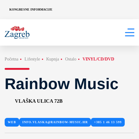
KONGRESNE INFORMACIJE
Početna
Lifestyle
Kupnja
Ostalo
VINYL/CD/DVD
Rainbow Music
VLAŠKA ULICA 72B
WEB
INFO.VLASKA@RAINBOW-MUSIC.HR
+385 1 46 13 599