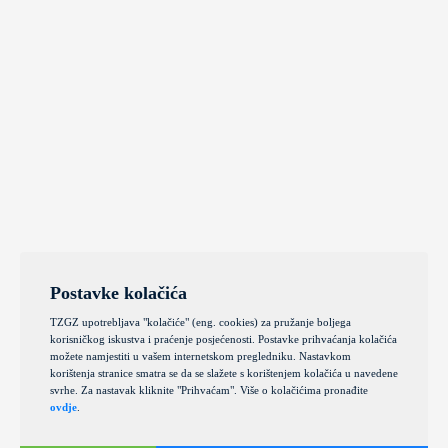
Postavke kolačića
TZGZ upotrebljava "kolačiće" (eng. cookies) za pružanje boljega
korisničkog iskustva i praćenje posjećenosti. Postavke prihvaćanja kolačića
možete namjestiti u vašem internetskom pregledniku. Nastavkom
korištenja stranice smatra se da se slažete s korištenjem kolačića u navedene
svrhe. Za nastavak kliknite "Prihvaćam". Više o kolačićima pronađite
ovdje
.