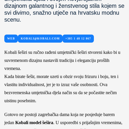
dizajnom galantnog i ženstvenog stila kojem se
svi divimo, snažno utječe na hrvatsku modnu
scenu.
WEB
KOBALI@KOBALI.COM
+385 1 48 12 867
Kobali šeširi su ručno rađeni umjetnički šeširi stvoreni kako bi u
suvremenom dizajnu nastavili tradiciju i eleganciju prošlih
vremena.
Kada birate šešir, morate uzeti u obzir svoju frizuru i boju, ten i
vlastitu individualnost, jer je to izraz vaše osobnosti. Ova
bezvremenska umjetnička djela način su da se počastite nečim
uistinu posebnim.
Gotovo ne postoji zagrebačka dama koja ne posjeduje barem
jedan
Kobali model šešira
. U usporedbi s prijašnjim vremenima,