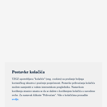
Postavke kolačića
TZGZ upotrebljava "kolačiće" (eng. cookies) za pružanje boljega
korisničkog iskustva i praćenje posjećenosti. Postavke prihvaćanja kolačića
možete namjestiti u vašem internetskom pregledniku. Nastavkom
korištenja stranice smatra se da se slažete s korištenjem kolačića u navedene
svrhe. Za nastavak kliknite "Prihvaćam". Više o kolačićima pronađite
ovdje
.