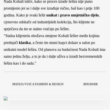
Nada Kobali ističe, kako se proces izrade šešira nije puno
promijenio jer se i dalje sve izrađuje ručno, baš kao i prije 100
godina. Kako je svaki šešir
unikat
i
pravo umjetničko djelo
,
cjenovno odskače od industrijskih kolekcija, što klijente ne
sprječava da im se stalno vraćaju po šešire.
"Stalna klijentela obožava otmjene Kobali šešire među kojima
prednjači
klasika
, a često im strani kupci dolaze u salon po
unikatni model šešira. Od planova za budućnost Nada Kobali ima
samo jednu želju, a to je da i dalje uživa u izradi bezvremenskih
šešira kao i do sada."
MATIJA VUICA FASHION & DESIGN
BOUDOIR