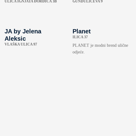
ULICA IGNJATA ĐORĐIĆA 3B
GUNDULIĆEVA 9
JA by Jelena
Planet
ILICA 37
Aleksic
VLAŠKA ULICA 97
PLANET je modni brend ulične
odjeće.