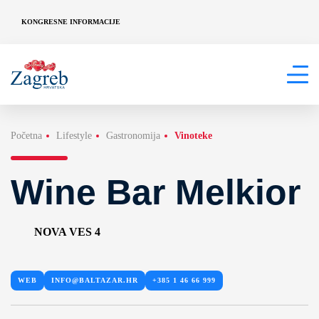
KONGRESNE INFORMACIJE
Početna
Lifestyle
Gastronomija
Vinoteke
Wine Bar Melkior
NOVA VES 4
WEB
INFO@BALTAZAR.HR
+385 1 46 66 999