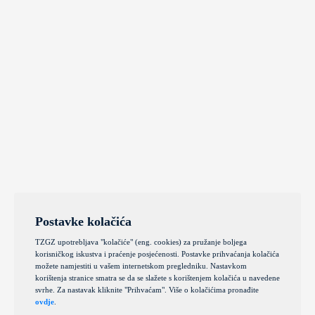
Postavke kolačića
TZGZ upotrebljava "kolačiće" (eng. cookies) za pružanje boljega
korisničkog iskustva i praćenje posjećenosti. Postavke prihvaćanja kolačića
možete namjestiti u vašem internetskom pregledniku. Nastavkom
korištenja stranice smatra se da se slažete s korištenjem kolačića u navedene
svrhe. Za nastavak kliknite "Prihvaćam". Više o kolačićima pronađite
ovdje
.