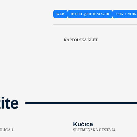
WEB
HOTEL@PHOENIX.HR
+385 1 20 06
KAPTOLSKA KLET
ite
Kućica
LICA 1
SLJEMENSKA CESTA 24