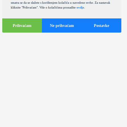
smatra se da se slažete s korištenjem kolačića u navedene svrhe. Za nastavak
kliknite "Prihvaćam". Više o kolačićima pronađite
ovdje
.
Prihvaćam
Ne prihvaćam
Postavke
Turističke
informacije
Turistički autobusi u gradu Zagrebu