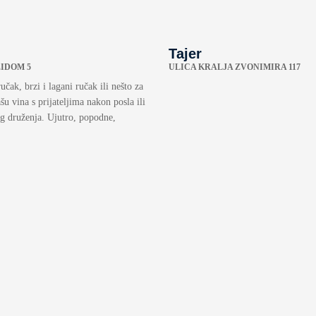
Tajer
ZIDOM 5
ULICA KRALJA ZVONIMIRA 117
učak, brzi i lagani ručak ili nešto za
ašu vina s prijateljima nakon posla ili
eg druženja. Ujutro, popodne,