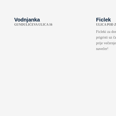
Vodnjanka
Ficlek
GUNDULIĆEVA ULICA 16
ULICA POD 
Ficleki za dor
prigristi uz č
prije večernj
navečer!